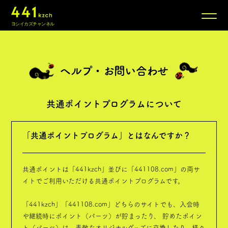
ヨシイカズチャンネル
News
ヘルプ・お問い合わせ
New Atelier
Log:Music
共通ポイントプログラムについて
Conversation
「共通ポイントプログラム」とはなんですか？
NEW
Call You
共通ポイントは「441kzch」並びに「441108.com」の両サ
イトでご利用いただける共通ポイントプログラムです。
Special
「441kzch」「441108.com」どちらのサイトでも、入会時
や継続時にポイント（パーツ）が貯まったり、 貯めたポイン
20 Years History
ト（パーツ）は、素敵なオリジナルグッズに交換したり、様々