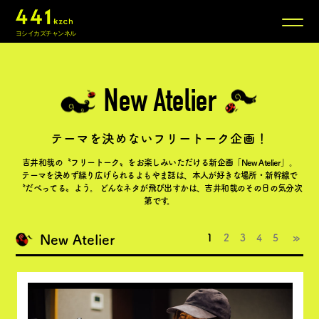
ヨシイカズチャンネル
New Atelier
News
テーマを決めないフリートーク企画！
吉井和哉の〝フリートーク〟をお楽しみいただける新企画「New Atelier」。
New Atelier
テーマを決めず繰り広げられるよもやま話は、本人が好きな場所・新幹線で
〝だべってる〟よう。
どんなネタが飛び出すかは、吉井和哉のその日の気分次
第です。
Log:Music
1
New Atelier
2
3
4
5
Conversation
NEW
Call You