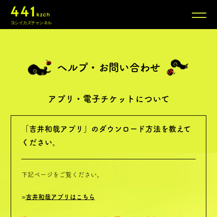
ヨシイカズチャンネル
News
ヘルプ・お問い合わせ
New Atelier
Log:Music
アプリ・電子チケットについて
Conversation
「吉井和哉アプリ」のダウンロード方法を教えて
ください。
NEW
Call You
下記ページをご覧ください。
Special
»
吉井和哉アプリはこちら
20 Years History