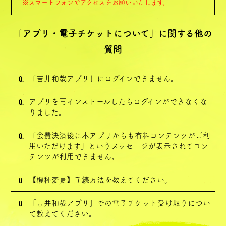
※スマートフォンでアクセスをお願いいたします。
Home
「アプリ・電子チケットについて」に関する他の
質問
Q.
「吉井和哉アプリ」にログインできません。
会員登録
ログイン
ポイント
FAQ
Q.
アプリを再インストールしたらログインができなくな
りました。
Q.
「会費決済後に本アプリからも有料コンテンツがご利
用いただけます」というメッセージが表示されてコン
テンツが利用できません。
Q.
【機種変更】手続方法を教えてください。
Q.
「吉井和哉アプリ」での電子チケット受け取りについ
て教えてください。