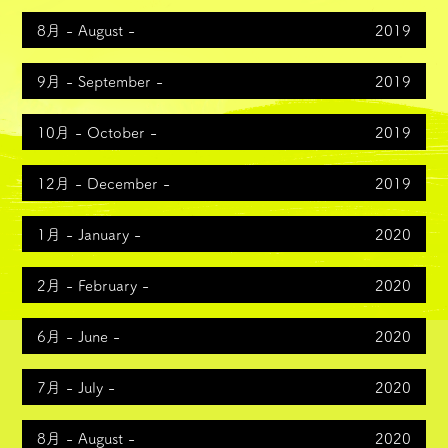
8月
- August -
2019
9月
- September -
2019
10月
- October -
2019
12月
- December -
2019
1月
- January -
2020
2月
- February -
2020
6月
- June -
2020
7月
- July -
2020
8月
- August -
2020