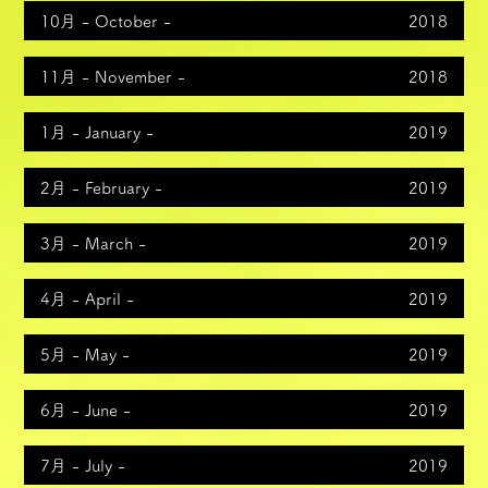
10月
- October -
2018
11月
- November -
2018
1月
- January -
2019
2月
- February -
2019
3月
- March -
2019
4月
- April -
2019
5月
- May -
2019
6月
- June -
2019
7月
- July -
2019