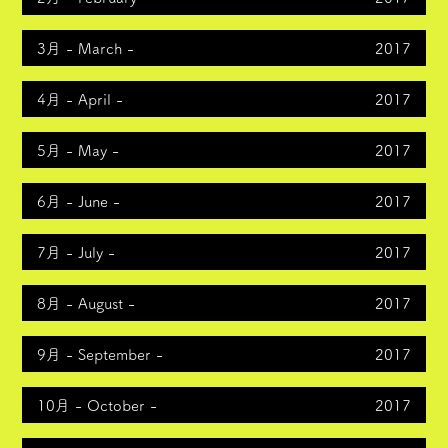
3月
- March -
2017
4月
- April -
2017
5月
- May -
2017
6月
- June -
2017
7月
- July -
2017
8月
- August -
2017
9月
- September -
2017
10月
- October -
2017