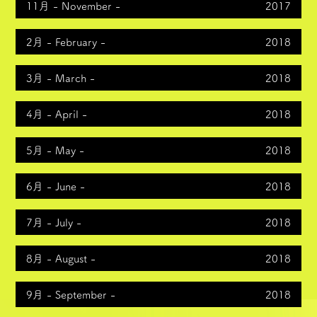
11月
- November -
2017
2月
- February -
2018
3月
- March -
2018
4月
- April -
2018
5月
- May -
2018
6月
- June -
2018
7月
- July -
2018
8月
- August -
2018
9月
- September -
2018