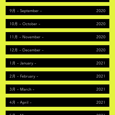
9月
- September -
2020
10月
- October -
2020
11月
- November -
2020
12月
- December -
2020
1月
- January -
2021
2月
- February -
2021
3月
- March -
2021
4月
- April -
2021