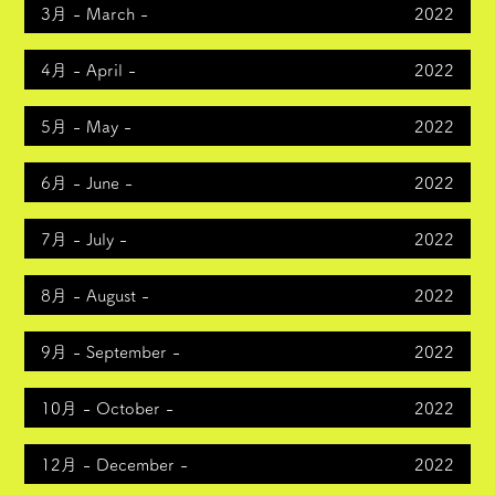
3月
- March -
2022
4月
- April -
2022
5月
- May -
2022
6月
- June -
2022
7月
- July -
2022
8月
- August -
2022
9月
- September -
2022
10月
- October -
2022
12月
- December -
2022