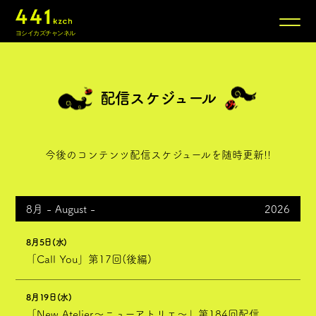
ヨシイカズチャンネル
配信スケジュール
今後のコンテンツ配信スケジュールを随時更新!!
News
8月
- August -
2026
New Atelier
8月5日(水)
「Call You」第17回(後編)
Log:Music
8月19日(水)
「New Atelier～ニューアトリエ～」第184回配信