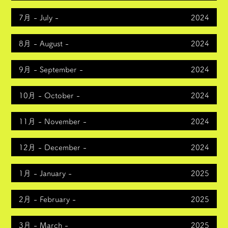
7月
- July -
2024
8月
- August -
2024
9月
- September -
2024
10月
- October -
2024
11月
- November -
2024
12月
- December -
2024
1月
- January -
2025
2月
- February -
2025
3月
- March -
2025