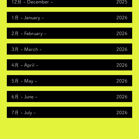
12月
- December -
2025
1月
- January -
2026
2月
- February -
2026
3月
- March -
2026
4月
- April -
2026
5月
- May -
2026
6月
- June -
2026
7月
- July -
2026