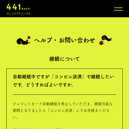
ヨシイカズチャンネル
News
ヘルプ・お問い合わせ
New Atelier
継続について
Log:Music
Conversation
自動継続中ですが「コンビニ決済」で継続したい
です。どうすればよいですか。
NEW
Call You
クレジットカード自動継続を停止していただき、継続可能な
Special
期間となりましたら「コンビニ決済」にてお手続きくださ
い。
20 Years History