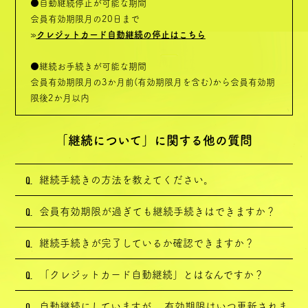
●自動継続停止が可能な期間
会員有効期限月の20日まで
Home
»
クレジットカード自動継続の停止はこちら
●継続お手続きが可能な期間
会員有効期限月の3か月前(有効期限月を含む)から会員有効期
限後2か月以内
会員登録
ログイン
ポイント
FAQ
「継続について」に関する他の質問
Q.
継続手続きの方法を教えてください。
Q.
会員有効期限が過ぎても継続手続きはできますか？
Q.
継続手続きが完了しているか確認できますか？
Q.
「クレジットカード自動継続」とはなんですか？
Q.
自動継続にしていますが、 有効期限はいつ更新されま